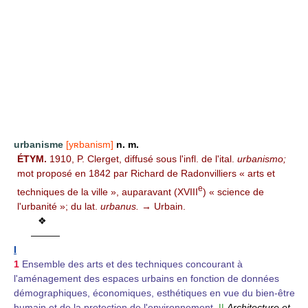
urbanisme
[yʀbanism]
n. m.
ÉTYM.
1910, P. Clerget, diffusé sous l'infl. de l'ital.
urbanismo;
mot proposé en 1842 par Richard de Radonvilliers « arts et
e
techniques de la ville », auparavant (XVIII
) « science de
l'urbanité »; du lat.
urbanus.
→ Urbain.
❖
———
I
1
Ensemble des arts et des techniques concourant à
l'aménagement des espaces urbains en fonction de données
démographiques, économiques, esthétiques en vue du bien-être
humain et de la protection de l'environnement.
||
Architecture et