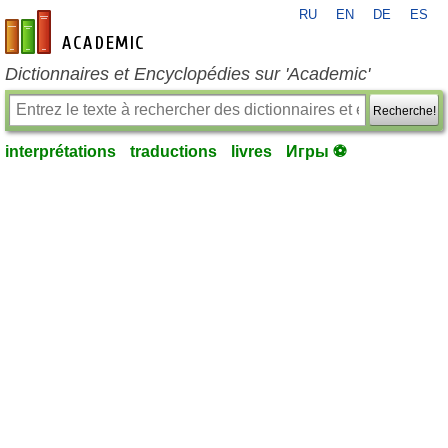
RU
EN
DE
ES
fr-academic.com
Dictionnaires et Encyclopédies sur 'Academic'
Recherche!
interprétations
traductions
livres
Игры ⚽