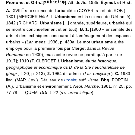
Prononc. et Orth.:
[
]. Att. ds
Ac.
1935.
Étymol. et Hist.
e
A.
[XVIII
s. « science de l'urbanité » (COYER, s. réf. ds ROB.)]
1801 (MERCIER
Néol.
: L'
Urbanisme
est la science de l'Urbanité);
1842 (RICHARD:
Urbanisme
[...] grande, supérieure, urbanité qui
se montre continuellement et en tout).
B. 1.
[1900 « ensemble des
arts et des techniques concourant à l'aménagement des espaces
urbains » (
Lar. mens.
1936, p. 439a: Le mot
urbanisme
a été
employé pour la première fois par Clerget dans
la Revue
Romande
en 1900), mais cette revue ne paraît qu'à partir de
1917]; 1910 (P. CLERGET,
L'
Urbanisme
,
étude historique,
géographique et économique
ds
B. de la Sté neuchâteloise de
géogr.
, t. 20, p. 213);
2.
1964 dr. admin. (
Lar. encyclop.
).
C.
1933
ling. (MAR.
Lex.
). Dér. sav. de
urbain
; suff.
-isme
.
Bbg.
FORTIN
(A.). Urbanisme et environnement.
Néol. Marche
. 1981, n° 25, pp.
77-78. — QUEM.
DDL
t. 22 (
s.v. urbanistique
).