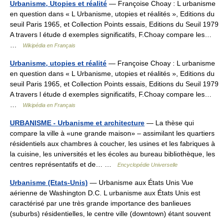
Urbanisme, Utopies et réalité
— Françoise Choay : L urbanisme
en question dans « L Urbanisme, utopies et réalités », Editions du
seuil Paris 1965, et Collection Points essais, Editions du Seuil 1979
A travers l étude d exemples significatifs, F.Choay compare les…
…
Wikipédia en Français
Urbanisme, utopies et réalité
— Françoise Choay : L urbanisme
en question dans « L Urbanisme, utopies et réalités », Editions du
seuil Paris 1965, et Collection Points essais, Editions du Seuil 1979
A travers l étude d exemples significatifs, F.Choay compare les…
…
Wikipédia en Français
URBANISME - Urbanisme et architecture
— La thèse qui
compare la ville à «une grande maison» – assimilant les quartiers
résidentiels aux chambres à coucher, les usines et les fabriques à
la cuisine, les universités et les écoles au bureau bibliothèque, les
centres représentatifs et de… …
Encyclopédie Universelle
Urbanisme (Etats-Unis)
— Urbanisme aux États Unis Vue
aérienne de Washington D.C. L urbanisme aux États Unis est
caractérisé par une très grande importance des banlieues
(suburbs) résidentielles, le centre ville (downtown) étant souvent